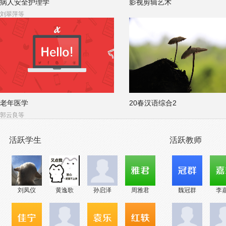
病人安全护理学
影视剪辑艺术
刘翠萍等
老年医学
20春汉语综合2
郭云良等
活跃学生
活跃教师
刘凤仪
黄逸歌
孙启泽
周雅君
魏冠群
李